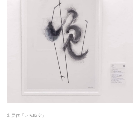
出展作「いみ時空」