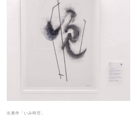
出展作「いみ時空」